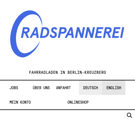
Zur
Zum
Navigation
Inhalt
springen
springen
Radspannerei
FAHRRADLADEN IN BERLIN-KREUZBERG
JOBS
ÜBER UNS
ANFAHRT
DEUTSCH
ENGLISH
MEIN KONTO
ONLINESHOP