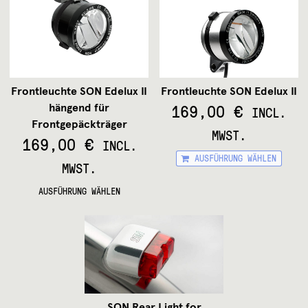
Frontleuchte SON Edelux II
Frontleuchte SON Edelux II
169,00
€
hängend für
INCL.
Frontgepäckträger
MWST.
169,00
€
INCL.
Die
AUSFÜHRUNG WÄHLEN
Pr
MWST.
wei
Dieses
me
AUSFÜHRUNG WÄHLEN
Produkt
Var
weist
auf
mehrere
Die
Varianten
Op
auf.
kö
Die
auf
Optionen
de
können
Pro
auf
SON Rear Light for
ge