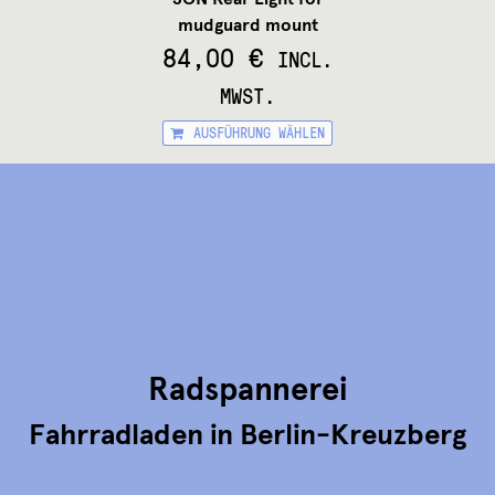
der
we
mudguard mount
Produktseite
84,00
€
gewählt
INCL.
werden
MWST.
Dieses
AUSFÜHRUNG WÄHLEN
Produkt
weist
mehrere
Varianten
auf.
Die
Optionen
können
auf
der
Produktseite
gewählt
Radspannerei
werden
Fahrradladen in Berlin-Kreuzberg