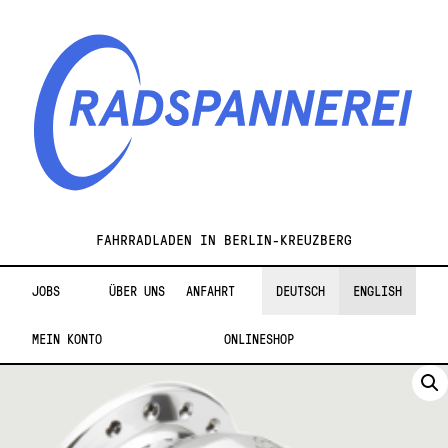
Zur
Zum
Navigation
Inhalt
springen
springen
Radspannerei
FAHRRADLADEN IN BERLIN-KREUZBERG
JOBS
ÜBER UNS
ANFAHRT
DEUTSCH
ENGLISH
MEIN KONTO
ONLINESHOP