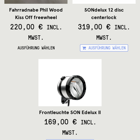
Fahrradnabe Phil Wood
SONdelux 12 disc
Kiss Off freewheel
centerlock
220,00
€
319,00
€
INCL.
INCL.
MWST.
MWST.
Dieses
Die
AUSFÜHRUNG WÄHLEN
AUSFÜHRUNG WÄHLEN
Produkt
Pr
weist
wei
mehrere
me
Varianten
Var
auf.
auf
Die
Die
Optionen
Op
können
kö
auf
auf
der
de
Produktseite
Pro
Frontleuchte SON Edelux II
gewählt
ge
169,00
€
INCL.
werden
we
MWST.
Dieses