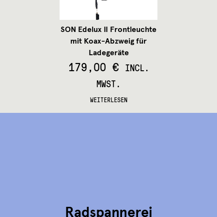
auf
der
Produktseite
SON Edelux II Frontleuchte
gewählt
mit Koax-Abzweig für
werden
Ladegeräte
179,00
€
INCL.
MWST.
WEITERLESEN
Radspannerei