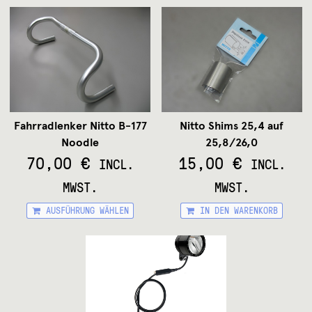
Fahrradlenker Nitto B-177
Nitto Shims 25,4 auf
Noodle
25,8/26,0
70,00
€
15,00
€
INCL.
INCL.
MWST.
MWST.
Dieses
AUSFÜHRUNG WÄHLEN
IN DEN WARENKORB
Produkt
weist
mehrere
Varianten
auf.
Die
Optionen
können