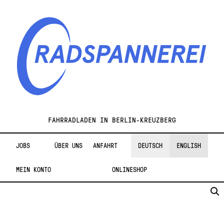
Zur
Zum
Navigation
Inhalt
springen
springen
Radspannerei
FAHRRADLADEN IN BERLIN-KREUZBERG
JOBS
ÜBER UNS
ANFAHRT
DEUTSCH
ENGLISH
MEIN KONTO
ONLINESHOP