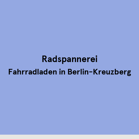
mehrere
Varianten
auf.
Die
Optionen
können
auf
der
Produktseite
gewählt
Radspannerei
werden
Fahrradladen in Berlin-Kreuzberg