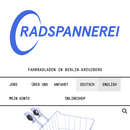
Zur
Zum
Navigation
Inhalt
springen
springen
Radspannerei
FAHRRADLADEN IN BERLIN-KREUZBERG
JOBS
ÜBER UNS
ANFAHRT
DEUTSCH
ENGLISH
MEIN KONTO
ONLINESHOP