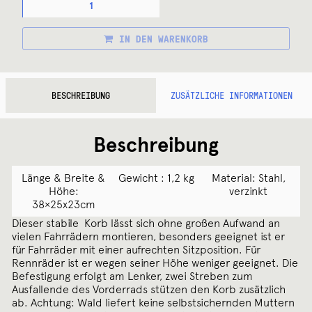
WALD
1352
/
IN DEN WARENKORB
198
DROP
TOP
BASKET
MENGE
BESCHREIBUNG
ZUSÄTZLICHE INFORMATIONEN
Beschreibung
Länge & Breite &
Gewicht : 1,2 kg
Material: Stahl,
Höhe:
verzinkt
38×25x23cm
Dieser stabile Korb lässt sich ohne großen Aufwand an
vielen Fahrrädern montieren, besonders geeignet ist er
für Fahrräder mit einer aufrechten Sitzposition. Für
Rennräder ist er wegen seiner Höhe weniger geeignet. Die
Befestigung erfolgt am Lenker, zwei Streben zum
Ausfallende des Vorderrads stützen den Korb zusätzlich
ab. Achtung: Wald liefert keine selbstsichernden Muttern