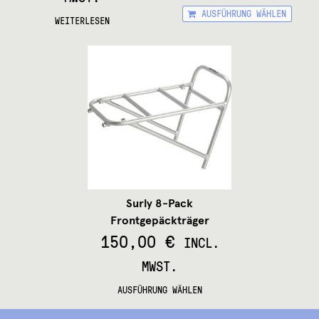
Die
AUSFÜHRUNG WÄHLEN
Pr
WEITERLESEN
wei
me
Var
auf
Die
Op
kö
auf
de
Pro
ge
we
Surly 8-Pack
Frontgepäckträger
150,00
€
INCL.
MWST.
Dieses
AUSFÜHRUNG WÄHLEN
Produkt
weist