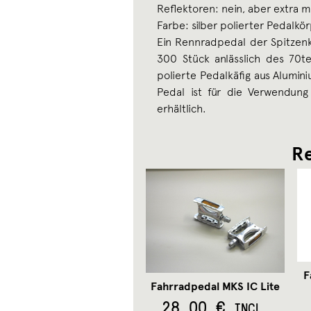
Reflektoren: nein, aber extra 
Farbe: silber polierter Pedalkör
Ein Rennradpedal der Spitzenkla
300 Stück anlässlich des 70te
polierte Pedalkäfig aus Alumin
Pedal ist für die Verwendun
erhältlich.
Re
F
Fahrradpedal MKS IC Lite
28,00
€
INCL.