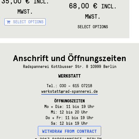
35,00
€
INCL.
68,00
€
INCL.
MWST.
MWST.
This
SELECT OPTIONS
t
This
product
SELECT OPTIONS
product
has
e
has
multiple
.
multiple
variants.
variants.
The
The
options
Anschrift und Öffnungszeiten
options
may
may
be
Radspannerei Kottbusser Str. 8 10999 Berlin
be
chosen
WERKSTATT
chosen
on
on
the
Tel.: 030 – 615 07218
t
the
product
werkstatt@rad-spannerei.de
product
page
page
ÖFFNUNGSZEITEN
Mo + Die: 11 bis 19 Uhr
Mi: 12 bis 20 Uhr
Do + Fr: 11 bis 19 Uhr
Sa: 12 bis 19 Uhr
WITHDRAW FROM CONTRACT
© 2017 RADSPANNEREI, BERLIN.