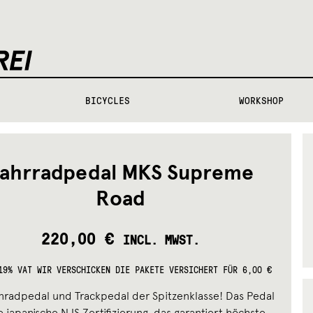
BICYCLES
WORKSHOP
ahrradpedal MKS Supreme
Road
220,00
€
INCL. MWST.
19% VAT
WIR VERSCHICKEN DIE PAKETE VERSICHERT FÜR 6,00 €
nradpedal und Trackpedal der Spitzenklasse! Das Pedal
e japanische NJS Zertifizierung, das garantiert höchste