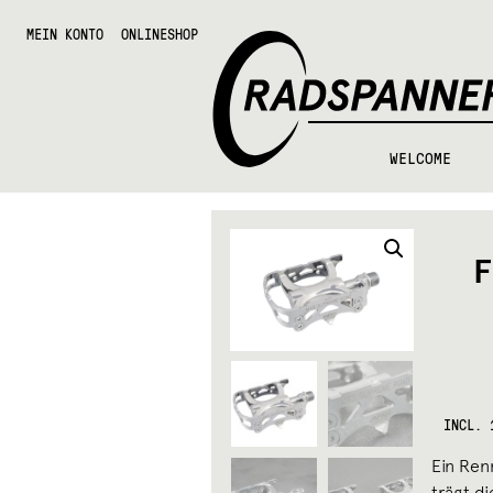
Skip
Skip
Radspannerei
to
to
MEIN KONTO
ONLINESHOP
navigation
content
WELCOME
F
INCL. 
Ein Ren
trägt di