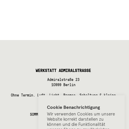
WERKSTATT ADMIRALSTRASSE
Admiralstraße 23
10999 Berlin
Ohne Termin. Luft, Licht, Bremse, Schaltung & kleine
Instandsetzungsarbeiten.
Cookie Benachrichtigung
ÖFFUNGSZEITEN
Wir verwenden Cookies um unsere
SOMMERPAUSE bis Anfang September!
Website korrekt darstellen zu
können und die Funktionalität