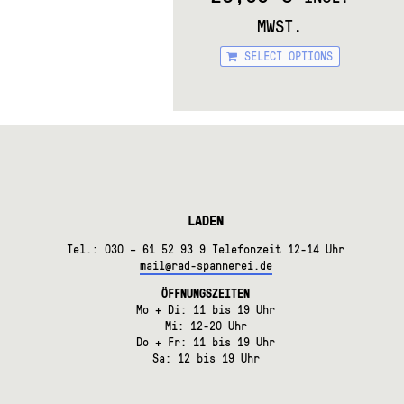
MWST.
This
SELECT OPTIONS
produc
has
multipl
variants
The
options
may
be
chosen
on
LADEN
the
Tel.: 030 – 61 52 93 9 Telefonzeit 12-14 Uhr
produc
mail@rad-spannerei.de
page
ÖFFNUNGSZEITEN
Mo + Di: 11 bis 19 Uhr
Mi: 12-20 Uhr
Do + Fr: 11 bis 19 Uhr
Sa: 12 bis 19 Uhr