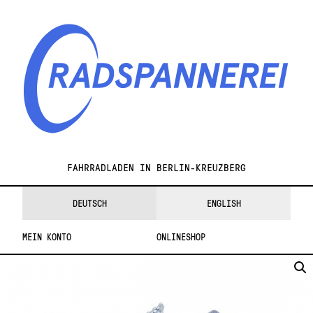
Skip
Skip
to
to
navigation
content
Radspannerei
FAHRRADLADEN IN BERLIN-KREUZBERG
DEUTSCH
ENGLISH
MEIN KONTO
ONLINESHOP