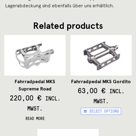
Lagerabdeckung sind ebenfalls über uns erhältlich.
Related products
Fahrradpedal MKS
Fahrradpedal MKS Gordito
63,00
€
Supreme Road
INCL.
220,00
€
INCL.
MWST.
MWST.
This
SELECT OPTIONS
prod
READ MORE
has
mult
varia