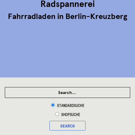
Radspannerei
page
Fahrradladen in Berlin-Kreuzberg
SEARCH
FOR:
STANDARDSUCHE
SHOPSUCHE
SEARCH