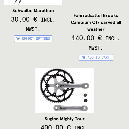
Schwalbe Marathon
Fahrradsattel Brooks
30,00
€
INCL.
Cambium C17 carved all
MWST.
weather
This
140,00
€
INCL.
SELECT OPTIONS
product
has
MWST.
multiple
variants.
ADD TO CART
The
options
may
be
chosen
on
the
product
page
Sugino Mighty Tour
400,00
€
INCL.