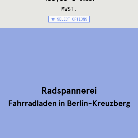
MWST.
This
SELECT OPTIONS
product
has
multiple
variants.
The
options
may
be
chosen
on
the
product
Radspannerei
page
Fahrradladen in Berlin-Kreuzberg