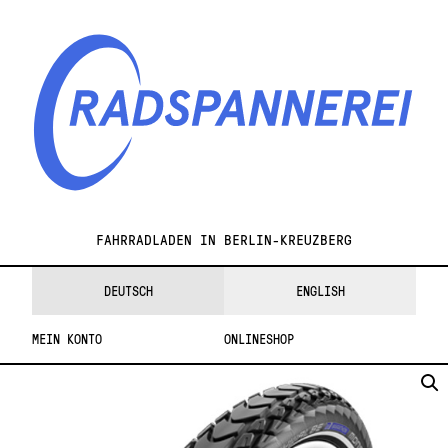
Skip
Skip
to
to
navigation
content
Radspannerei
FAHRRADLADEN IN BERLIN-KREUZBERG
DEUTSCH
ENGLISH
MEIN KONTO
ONLINESHOP