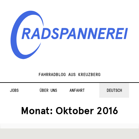
Zur
Zum
Navigation
Inhalt
springen
springen
Radspannerei
FAHRRADBLOG AUS KREUZBERG
JOBS
ÜBER UNS
ANFAHRT
DEUTSCH
Monat:
Oktober 2016