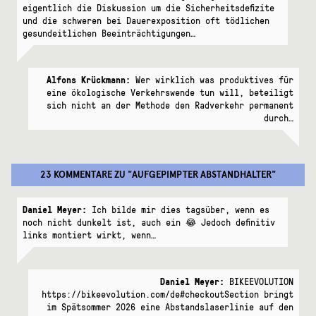
eigentlich die Diskussion um die Sicherheitsdefizite
und die schweren bei Dauerexposition oft tödlichen
gesundeitlichen Beeinträchtigungen…
Alfons Krückmann:
Wer wirklich was produktives für
eine ökologische Verkehrswende tun will, beteiligt
sich nicht an der Methode den Radverkehr permanent
durch…
23 KOMMENTARE
ZU "
AUFGEPIMPTER ABSTANDHALTER
"
Daniel Meyer:
Ich bilde mir dies tagsüber, wenn es
noch nicht dunkelt ist, auch ein 😂 Jedoch definitiv
links montiert wirkt, wenn…
Daniel Meyer:
BIKEEVOLUTION
https://bikeevolution.com/de#checkoutSection bringt
im Spätsommer 2026 eine Abstandslaserlinie auf den