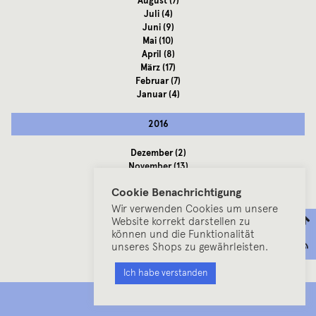
August
(7)
Juli
(4)
Juni
(9)
Mai
(10)
April
(8)
März
(17)
Februar
(7)
Januar
(4)
2016
Dezember
(2)
November
(13)
Oktober
(9)
Cookie Benachrichtigung
September
(3)
August
(5)
Wir verwenden Cookies um unsere
Juli
(2)
Website korrekt darstellen zu
können und die Funktionalität
Juni
(8)
unseres Shops zu gewährleisten.
Mai
(7)
April
(1)
Ich habe verstanden
März
(8)
Februar
(5)
MENU
Januar
(10)