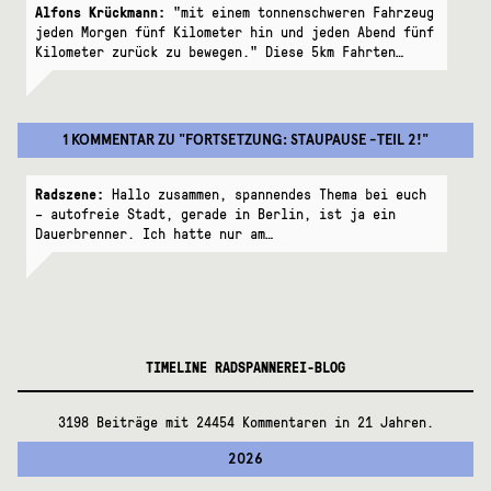
Alfons Krückmann:
"mit einem tonnenschweren Fahrzeug
jeden Morgen fünf Kilometer hin und jeden Abend fünf
Kilometer zurück zu bewegen." Diese 5km Fahrten…
1 KOMMENTAR
ZU "
FORTSETZUNG: STAUPAUSE -TEIL 2!
"
Radszene:
Hallo zusammen, spannendes Thema bei euch
– autofreie Stadt, gerade in Berlin, ist ja ein
Dauerbrenner. Ich hatte nur am…
TIMELINE RADSPANNEREI-BLOG
3198 Beiträge mit 24454 Kommentaren in 21 Jahren.
2026