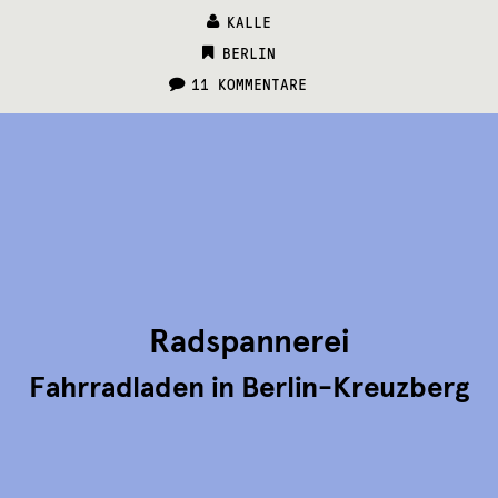
KALLE
CATEGORIES:
BERLIN
11 KOMMENTARE
Radspannerei
Fahrradladen in Berlin-Kreuzberg