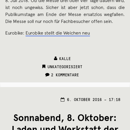
8. Juli 2018. Ob die Messe drei oder vier Tage dauern wird,
ist noch ungewiss. Sicher ist aber jetzt schon, dass die
Publikumstage am Ende der Messe ersatzlos wegfallen.
Die Messe soll nur noch für Fachbesucher offen sein.
Eurobike:
Eurobike stellt die Weichen neu
KALLE
CATEGORIES:
UNKATEGORISIERT
2 KOMMENTARE
6. OKTOBER 2016 – 17:18
Sonnabend, 8. Oktober:
Laden und Werkstatt der