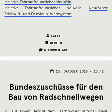
Initiative Fahrradfreundliches Neukölln
Initiative Fahrradfreundliches Neukölln:
Neuköllner
Stickoxid- und Feinstaub-Warnsystem
KALLE
CATEGORIES:
BERLIN
6 KOMMENTARE
18. OKTOBER 2016 – 13:42
Bundeszuschüsse für den
Bau von Radschnellwegen
aut einem Bericht der „Saarbrücker Zeitung“ plant